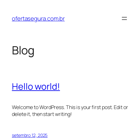
Pular
para
ofertasegura.com.br
o
conteúdo
Blog
Hello world!
Welcome to WordPress. This is your first post. Edit or
delete it, then start writing!
setembro 12, 2025