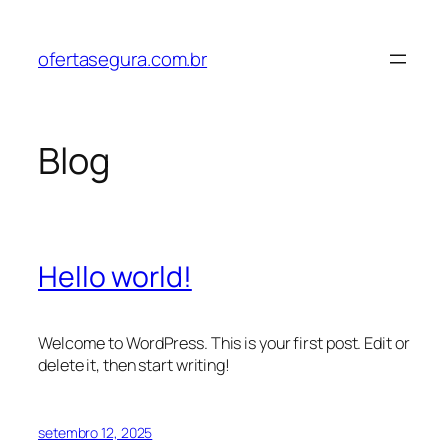
Pular
para
ofertasegura.com.br
o
conteúdo
Blog
Hello world!
Welcome to WordPress. This is your first post. Edit or
delete it, then start writing!
setembro 12, 2025