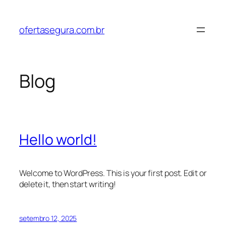
Pular
para
ofertasegura.com.br
o
conteúdo
Blog
Hello world!
Welcome to WordPress. This is your first post. Edit or
delete it, then start writing!
setembro 12, 2025