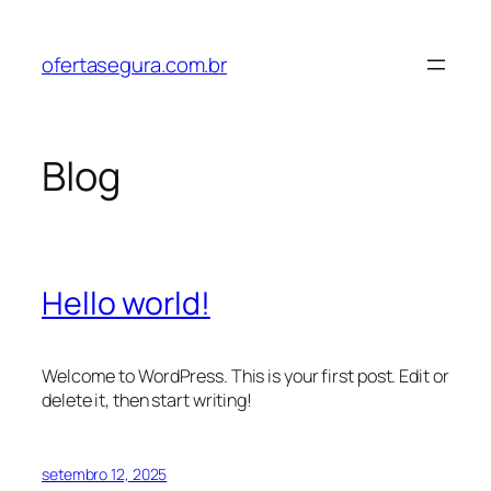
Pular
para
ofertasegura.com.br
o
conteúdo
Blog
Hello world!
Welcome to WordPress. This is your first post. Edit or
delete it, then start writing!
setembro 12, 2025