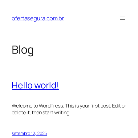
Pular
para
ofertasegura.com.br
o
conteúdo
Blog
Hello world!
Welcome to WordPress. This is your first post. Edit or
delete it, then start writing!
setembro 12, 2025