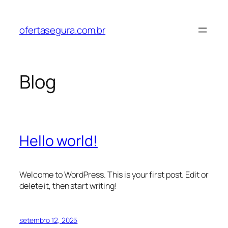
Pular
para
ofertasegura.com.br
o
conteúdo
Blog
Hello world!
Welcome to WordPress. This is your first post. Edit or
delete it, then start writing!
setembro 12, 2025