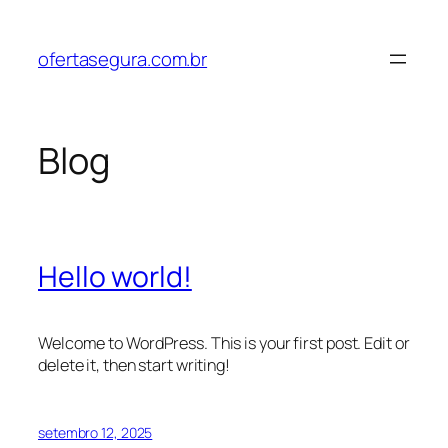
Pular
para
ofertasegura.com.br
o
conteúdo
Blog
Hello world!
Welcome to WordPress. This is your first post. Edit or
delete it, then start writing!
setembro 12, 2025