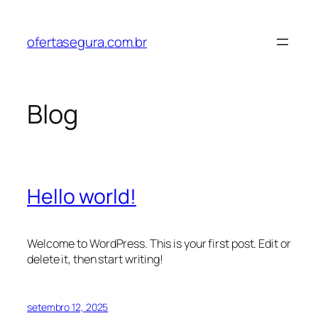
Pular
para
ofertasegura.com.br
o
conteúdo
Blog
Hello world!
Welcome to WordPress. This is your first post. Edit or
delete it, then start writing!
setembro 12, 2025