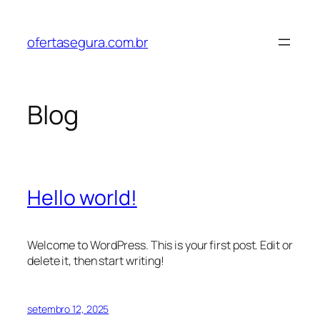
Pular
para
ofertasegura.com.br
o
conteúdo
Blog
Hello world!
Welcome to WordPress. This is your first post. Edit or
delete it, then start writing!
setembro 12, 2025