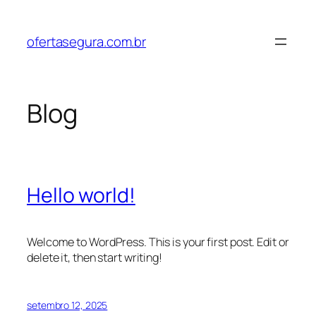
Pular
para
ofertasegura.com.br
o
conteúdo
Blog
Hello world!
Welcome to WordPress. This is your first post. Edit or
delete it, then start writing!
setembro 12, 2025