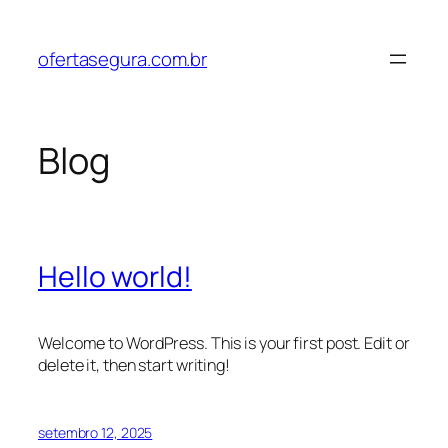
Pular
para
ofertasegura.com.br
o
conteúdo
Blog
Hello world!
Welcome to WordPress. This is your first post. Edit or
delete it, then start writing!
setembro 12, 2025